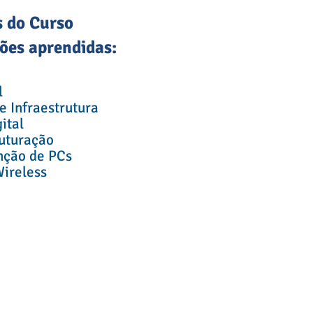
 Curso
 aprendidas:
l
 Infraestrutura
ital
ruturação
ção de PCs
Wireless