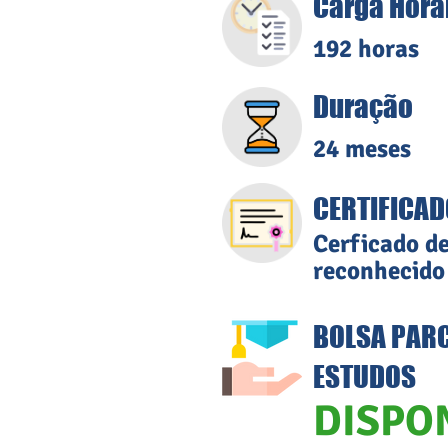
Carga Horá
192 horas
Duração
24 meses
CERTIFICAD
Cerficado d
reconhecido
BOLSA PARC
ESTUDOS
DISPO