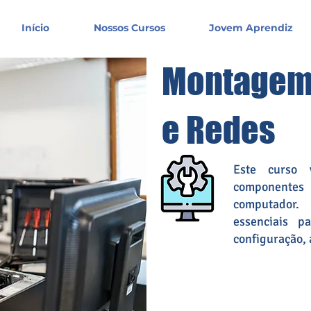
Início
Nossos Cursos
Jovem Aprendiz
Montagem
e Redes
Este curso 
componentes
computador.
essenciais p
configuração, 