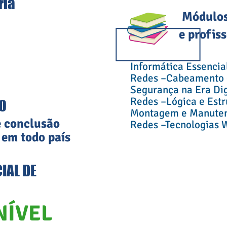
ria
Módulos do
e profissões
Informática Essencia
Redes –Cabeamento e
Segurança na Era Dig
Redes –Lógica e Est
O
Montagem e Manuten
e conclusão
Redes –Tecnologias 
 em todo país
IAL DE
NÍVEL