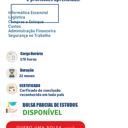
Informática Essencial
Logística
Compras e Estoque
Custos
Administração Financeira
Segurança no Trabalho
Carga Horária
176 horas
Duração
22 meses
CERTIFICADO
Cerficado de conclusão
reconhecido em todo país
BOLSA PARCIAL DE ESTUDOS
DISPONÍVEL
QUERO UMA BOLSA