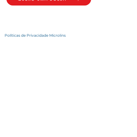
Políticas de Privacidade Microlins
Termos de Uso
Microlins Colatina
Av. Getúlio Vargas, 366 - 1º Andar - Sala 101 -
Centro, Colatina - ES, 29700-010
CNPJ: 58.556.600-0001/10
Telefones:
027 21011618
27 98857-6116